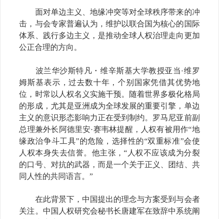
面对单边主义、地缘冲突等对全球秩序带来的冲
击，与会专家普遍认为，维护以联合国为核心的国际
体系、践行多边主义，是推动全球人权治理走向更加
公正合理的方向。
波兰华沙斯特凡
・
维辛斯基大学教授亚当·维罗
姆斯基表示，过去数十年，个别国家凭借其优势地
位，时常以人权名义实施干预。随着世界多极化格局
的形成，尤其是亚洲成为全球发展的重要引擎，单边
主义的意识形态影响力正在受到制约。
罗马尼亚前副
总理兼外长
阿德里安·赛韦林提醒，人权有被用作“地
缘政治争斗工具”的危险，选择性的“双重标准”会使
人权本身失去信誉。他主张，“人权不应该成为分裂
的口号、对抗的武器，而是一个关于正义、团结、共
同人性的共同语言。”
在此背景下，中国提出的理念与方案受到与会者
关注。中国人权研究会秘书长唐建军在致辞中系统阐