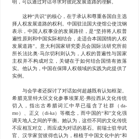
明，可以通过对话寻求对彼此发展道路的理解。
这种“共识”的核心，在于承认和尊重各国自主选
择人权发展道路的权利。
中国驻法国大使馆公使沈钢
表示，中国人权事业的发展路径，是“坚持将人权普
遍性原则和中国实际相结合，走适合本国国情的人权
发展道路”。意大利国家研究委员会
国际法研究所前
所长
法比奥·马尔切利则认为，人权的普遍性与国家
主权并不构成对立，关键在于如何结合国情有效落
实。他认为，中国在保障人权领域的实践为此提供了
实例。
与会学者还探讨了对话如何超越既有认知框架。
希腊克里特大区文化参事
埃莱尼·弗拉西从文化传统
切入，指出古希腊词汇中早已蕴含了社群（da-
mo）、正义（di-ka）等概念，而中国的“和”文化强
调天地人之间的平衡。她认为，这些不同的文化传统
不应相互对立，而应成为对话的基石。前瑞士驻华武
官、汉学家贺彼得也认为，根植于中国文化中的“和