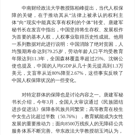
中南财经政法大学教授陈柏峰提出，当代人权保
障的关键，在于推动其从“法律上被承认的权利主
体”向“现实中能真实享有权利的个体”转变。唐建军
秘书长在发言中指出，中国坚持将生存权、发展权作
为首要的基本人权，人权事业取得历史性成就。他用
一系列数据对此进行说明：中国消除了绝对贫困，人
均预期寿命达到79.25岁，劳动年龄人口平均受教育
年限达到11.3年，全国森林覆盖率超过25%。沈钢公
使也提及，中国的人均GDP从几十美元提高到1.3万
美元，文盲率从近80%降至2.67%，这些事实反映了
中国人权保障状况的一些变化。
对特定群体的保障也是讨论内容之一。唐建军秘
书长介绍，
今年3月
，
全国人大审议通过
《民族团结
进步促进法》保障各民族共同繁荣；高等教育在校生
中女生占比超过半数（50.76%），教育赋能成为女性
发展的重要推动力；面向8500万残疾人的无障碍公共
服务体系不断完善。华东政法大学教授胡玉鸿认为，