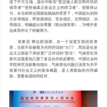
述了中方立场，提出中欧应“坚定做人权文明对话的
倡导者”“坚持做真正多边主义的捍卫者”。贺彼得认
为，在当前联合国面临挑战的背景下，中国提出的
四
大全球倡议，
即
发展倡议、安全倡议、文明倡议、治
理倡议
，明确提出应尊重《联合国宪章》，为维护多
边体系作出了积极努力。
埃莱尼·弗拉西强调，在一个深度互联的世界
里，主权不应被视为关闭对话的“大门”，而应是在多
边主义框架下承担更广泛对话的“责任”。气候变化等
新兴议题更加凸显了多边合作的必要性。中国社会科
学院研究员郝鲁怡指出，气候变化问题已演变为关乎
发展与社会正义的复杂难题，是人类面临的共同威
胁，需要各国协同应对。