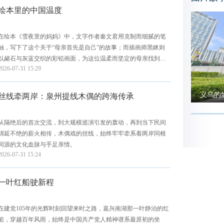
绘本里的中国温度
在绘本《雪夜里的妈妈》中，文字作者秦文君用克制而细腻的笔
触，写下了这个关于“母亲首先是自己”的故事；而插画师黑眯则
以赭石与灰蓝交织的彩铅画面，为这位温柔而坚定的母亲找到了
2026-07-31 15:29
最贴切的视觉注脚。
义乌的
丝线牵两岸：泉州提线木偶的跨海传承
从隔绝后的首次交流，到大规模巡演引发的轰动，再到当下民间
绵延不绝的薪火相传，木偶戏的丝线，始终牢牢牵系着两岸同根
同源的文化血脉与手足亲情。
2026-07-31 15:24
一叶红船驶新程
在建党105年的光辉时刻回望来时之路，嘉兴南湖那一叶静泊的红
船，穿越百年风雨，始终是中国共产党人精神谱系最原初的坐