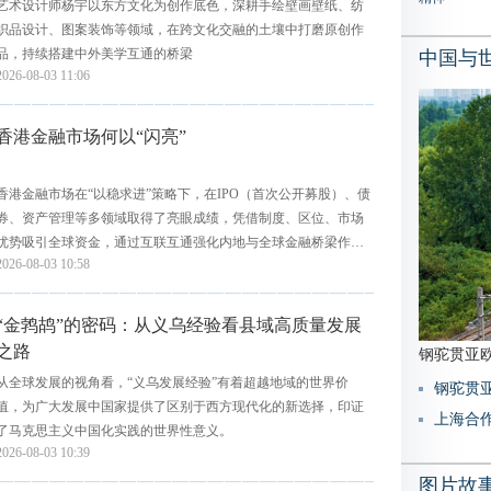
艺术设计师杨宇以东方文化为创作底色，深耕手绘壁画壁纸、纺
织品设计、图案装饰等领域，在跨文化交融的土壤中打磨原创作
品，持续搭建中外美学互通的桥梁
中国与
2026-08-03 11:06
香港金融市场何以“闪亮”
香港金融市场在“以稳求进”策略下，在IPO（首次公开募股）、债
券、资产管理等多领域取得了亮眼成绩，凭借制度、区位、市场
优势吸引全球资金，通过互联互通强化内地与全球金融桥梁作
2026-08-03 10:58
用，并聚焦金融科技进行前瞻性...
“金鹁鸪”的密码：从义乌经验看县域高质量发展
之路
钢驼贯亚欧
从全球发展的视角看，“义乌发展经验”有着超越地域的世界价
钢驼贯
值，为广大发展中国家提供了区别于西方现代化的新选择，印证
了马克思主义中国化实践的世界性意义。
2026-08-03 10:39
图片故