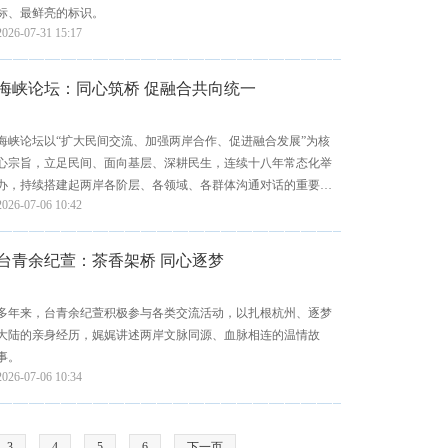
标、最鲜亮的标识。
2026-07-31 15:17
海峡论坛：同心筑桥 促融合共向统一
海峡论坛以“扩大民间交流、加强两岸合作、促进融合发展”为核
心宗旨，立足民间、面向基层、深耕民生，连续十八年常态化举
办，持续搭建起两岸各阶层、各领域、各群体沟通对话的重要桥
2026-07-06 10:42
梁。
台青余纪萱：茶香架桥 同心逐梦
多年来，台青余纪萱积极参与各类交流活动，以扎根杭州、逐梦
大陆的亲身经历，娓娓讲述两岸文脉同源、血脉相连的温情故
事。
2026-07-06 10:34
3
4
5
6
下一页