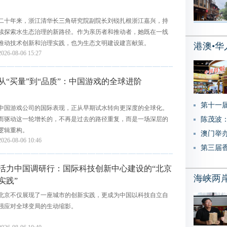
二十年来，浙江清华长三角研究院副院长刘锐扎根浙江嘉兴，持
续探索水生态治理的新路径。作为亲历者和推动者，她既在一线
推动技术创新和治理实践，也为生态文明建设建言献策。
港澳•华
2026-08-06 15:27
从“买量”到“品质”：中国游戏的全球进阶
第十一
中国游戏公司的国际表现，正从早期试水转向更深度的全球化。
陈茂波
而驱动这一轮增长的，不再是过去的路径重复，而是一场深层的
逻辑重构。
澳门举
2026-08-06 10:46
第三届
活力中国调研行：国际科技创新中心建设的“北京
海峡两
实践”
北京不仅展现了一座城市的创新实践，更成为中国以科技自立自
强应对全球变局的生动缩影。