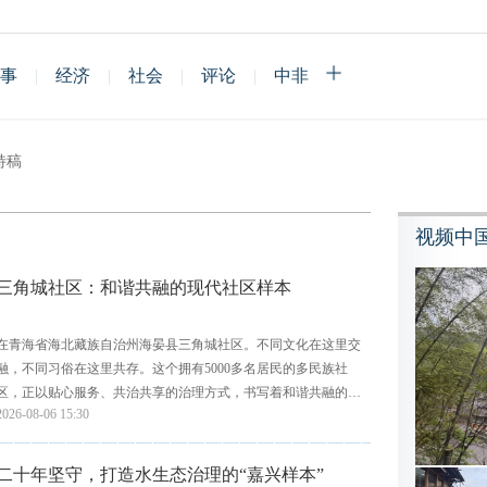
事
|
经济
|
社会
|
评论
|
中非
特稿
视频中
三角城社区：和谐共融的现代社区样本
在青海省海北藏族自治州海晏县三角城社区。不同文化在这里交
融，不同习俗在这里共存。这个拥有5000多名居民的多民族社
区，正以贴心服务、共治共享的治理方式，书写着和谐共融的社
2026-08-06 15:30
区故事。
二十年坚守，打造水生态治理的“嘉兴样本”