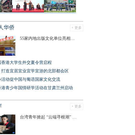
人华侨
+ 更多
55家内地出版文化单位亮相香港书展
届香港大学生外交夏令营启程
：打造宜居宜业宜学宜游的北部都会区
办活动促中国与葡语国家文化交流
香港青少年国情研学活动在甘肃兰州启动
岸
+ 更多
台湾青年掀起 “云端寻根潮” 续写团圆新篇