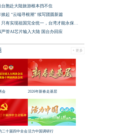
谈台胞赴大陆旅游根本挡不住
掀起 “云端寻根潮” 续写团圆新篇
国台办：只有实现祖国完全统一，台湾才能永保太平
严管AI芯片输入大陆 国台办回应
题
+ 更多
两会
2026年新春走基层
的二十届四中全会
活力中国调研行