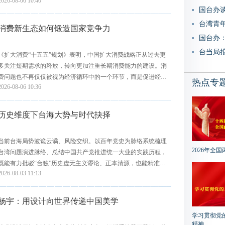
2026-08-06 10:40
国台办
台湾青年
消费新生态如何锻造国家竞争力
台当局拟
《扩大消费“十五五”规划》表明，中国扩大消费战略正从过去更
多关注短期需求的释放，转向更加注重长期消费能力的建设。消
费问题也不再仅仅被视为经济循环中的一个环节，而是促进经济
热点专
2026-08-06 10:36
转型、关系未来国家竞争力的...
历史维度下台海大势与时代抉择
当前台海局势波诡云谲、风险交织。以百年党史为脉络系统梳理
2026年全国
台湾问题演进脉络、总结中国共产党推进统一大业的实践历程，
既能有力批驳“台独”历史虚无主义谬论、正本清源，也能精准锚
2026-08-03 11:13
定新时代对台工作历史方位与...
杨宇：用设计向世界传递中国美学
学习贯彻党
精神