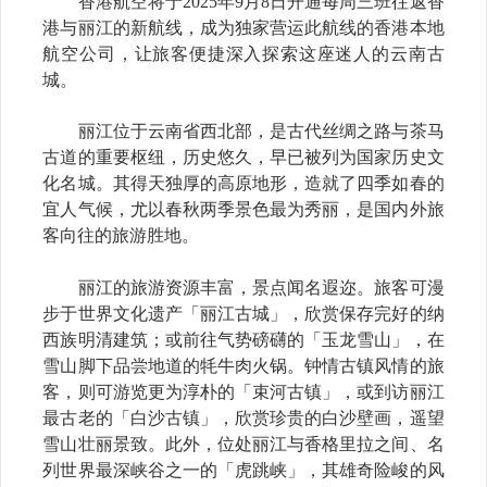
香港航空将于
2025
年
9
月
8
日开通每周三班往返香
港与丽江的新航线，成为独家营运此航线的香港本地
航空公司，让旅客便捷深入探索这座迷人的云南古
城。
丽江位于云南省西北部，是古代丝绸之路与茶马
古道的重要枢纽，历史悠久，早已被列为国家历史文
化名城。其得天独厚的高原地形，造就了四季如春的
宜人气候，尤以春秋两季景色最为秀丽，是国内外旅
客向往的旅游胜地。
丽江的旅游资源丰富，景点闻名遐迩。旅客可漫
步于世界文化遗产「丽江古城」，欣赏保存完好的纳
西族明清建筑；或前往气势磅礴的「玉龙雪山」，在
雪山脚下品尝地道的牦牛肉火锅。钟情古镇风情的旅
客，则可游览更为淳朴的「束河古镇」，或到访丽江
最古老的「白沙古镇」，欣赏珍贵的白沙壁画，遥望
雪山壮丽景致。此外，位处丽江与香格里拉之间、名
列世界最深峡谷之一的「虎跳峡」，其雄奇险峻的风