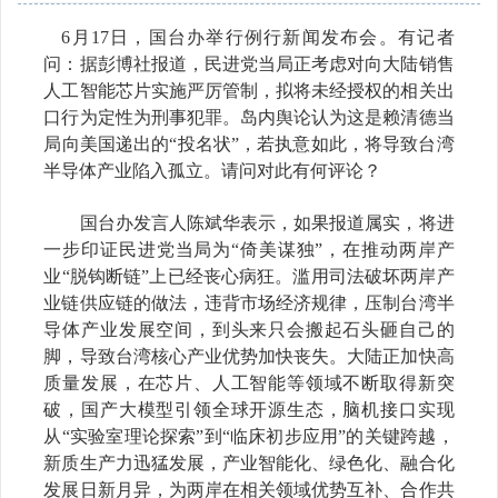
6月17日，国台办举行例行新闻发布会。有记者
问：据彭博社报道，民进党当局正考虑对向大陆销售
人工智能芯片实施严厉管制，拟将未经授权的相关出
口行为定性为刑事犯罪。岛内舆论认为这是赖清德当
局向美国递出的“投名状”，若执意如此，将导致台湾
半导体产业陷入孤立。请问对此有何评论？
国台办发言人陈斌华表示，如果报道属实，将进
一步印证民进党当局为“倚美谋独”，在推动两岸产
业“脱钩断链”上已经丧心病狂。滥用司法破坏两岸产
业链供应链的做法，违背市场经济规律，压制台湾半
导体产业发展空间，到头来只会搬起石头砸自己的
脚，导致台湾核心产业优势加快丧失。大陆正加快高
质量发展，在芯片、人工智能等领域不断取得新突
破，国产大模型引领全球开源生态，脑机接口实现
从“实验室理论探索”到“临床初步应用”的关键跨越，
新质生产力迅猛发展，产业智能化、绿色化、融合化
发展日新月异，为两岸在相关领域优势互补、合作共