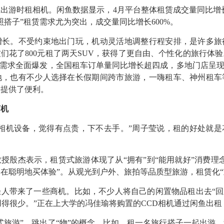
游时租相机。闲鱼数据显示，4月平台整体租赁成交量同比增长1
照搭子”租赁需求尤为突出，成交量同比增长600%。
。不受约束地出门玩，机动灵活地调整行程安排，是许多旅
们花了800元租了两天SUV，获得了更自由、个性化的旅行体
驾需求全面爆发，全国租车订单量同比增长超四成，多地门店呈现
地，也有不少人选择在长假期间跨市旅游，一嗨租车、神州租车
客提供了便利。
商机
机设备，觉得有点贵，下不去手。”周子莹说，租的好处就是
殷杰表示，租赁式旅游体现了从“拥有”到“能用就好”消费理念
在聪明地买体验”。从观光到户外、旅拍等品质型旅游，租赁化“重
带来了一些商机。比如，不少人将自己的闲置物品租出去“回血
得很少。”正在上大学的冯佳瑜将购置的CCD相机通过闲鱼出租，
旅游”，跳出了“物”的概念。比如，租一名旅行搭子一起出游、