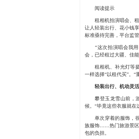
阅读提示
租相机拍演唱会、租冲
让人轻装出行、花小钱享
标准亟待完善，平台监
“这次拍演唱会我用的是
会，已经租过大疆、佳
租相机、补光灯等摄影
一样选择“以租代买”。
轻装出行、机动灵
攀登玉龙雪山前，游客
候。“毕竟这些衣服就在
单次穿着的服饰，很多
族服饰……热门旅游景区
包的负担。