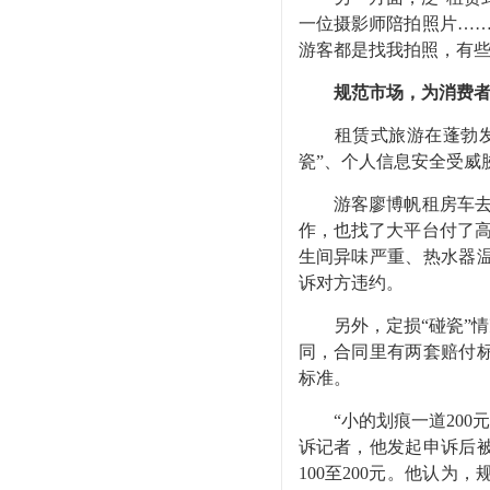
一位摄影师陪拍照片…
游客都是找我拍照，有些
规范市场，为消费者
租赁式旅游在蓬勃发展
瓷”、个人信息安全受威
游客廖博帆租房车去云
作，也找了大平台付了
生间异味严重、热水器
诉对方违约。
另外，定损“碰瓷”情况
同，合同里有两套赔付
标准。
“小的划痕一道200元
诉记者，他发起申诉后
100至200元。他认