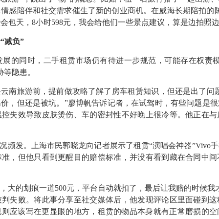
…情感陪伴和社交需求催生了新的创业商机。在威海长期陪拍的陈
会包天，8小时598元，我会给他们一些景点建议，算是边拍照边
“减负”
的同时，二手租赁市场仍有待进一步规范，可能存在权责模
胁等隐患。
南旅游前，提前做攻略了解了房车租赁知识，但还是出了问题
高价，但还是被坑。”廖博帆告诉记者，在试驾时，有些问题是很
温控失效导致皮肤烫伤、车的密封性不好晚上很冷等。他正在与
频发。上海市民郭晓龙向记者展示了租赁“演唱会神器”Vivo
标准，但他只看到更醒目的赔偿标准，并没有看到藏在合同中间
，大的划痕一道500元，平台自动就扣了，最后让我赔的时候我
被判失败。将此事分享至社交媒体后，他发现评论区里面碰到这
为，规则应该写在更显眼的地方，租赁的物品本身就有正常磨损的