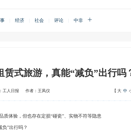
事
|
经济
|
社会
|
评论
|
中非
租赁式旅游，真能“减负”出行吗
：工人日报
作者：王凤仪
【
大
中
质体验，但也存在定损“碰瓷”、实物不符等隐患
负”出行吗？