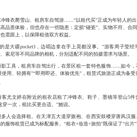
锋衣爬雪山、租房车自驾游……“以租代买”正成为年轻人的出
高品质体验，但也存在一些隐患：定损“碰瓷”、实物不符、合同
管也需跟上，以保障租借双方权益。
大疆pocket3，边唱边拿在手上晃都没事。”游客周子莹
能、索尼等不同品牌的相机，分别适配不同的拍摄需求与场景。
工具，租房车自驾出行，在景区租一套特色服饰……如今，
“重使用、轻拥有”“即用即还、体验优先”，租赁式旅游正成为备
活
尤文婷在附近的租衣店租了冲锋衣、鞋子、墨镜等登山5件
这穿一次，租比买更合适。”她说。
人会选择租。在天津五大道穿旗袍、在西安鼓楼穿唐风汉服
的服饰租赁已成为标配服务。“租衣+妆造+旅拍”既保证了“出片