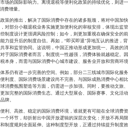
费市场的国际影响力。离境退税等便利化政策的持续优化，则进
实消费增量。
策的推出，解决了国际消费中存在的诸多瓶颈，将对中国加快
如，对部分小额退税业务实施更加便利化的审核安排，体现出监
一些制度设计更强调风险控制；如今，则更加重视在确保安全的
能力提升后的制度自信。再如，“即买即退”异地互认的推进，
息共享和监管协同。这说明，中国正推动形成更加统一、高效的
。对于国际消费者而言，制度统一性越强，消费体验就越稳定。
退税本身，而需与国际消费中心城市建设、服务业开放和营商环
系仍有进一步完善的空间。例如，部分二三线城市国际化服务
付便利度、国际消费场景建设尚不完善。与国际成熟消费中心相
全球消费氛围塑造等方面，仍需进一步加强。同时，要推动文旅
建更加完整的国际消费生态。通过大型展会、国际赛事、文化活
市品牌。
利、高效、稳定的国际消费环境，谁就更有可能在全球消费资
的一个环节，却折射出中国开放逻辑的深层次变化：开放不再局
系和制度规则全面延伸。这种制度型开放，正通过持续提升制度